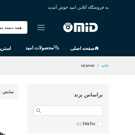
به فروشگاه آنلاین امید خوش آمدید
همه دسته بند
محصولات امید
صفحه اصلی
استری
خانه
/
reciever
نمایش
براساس برند
(1)
DekTec