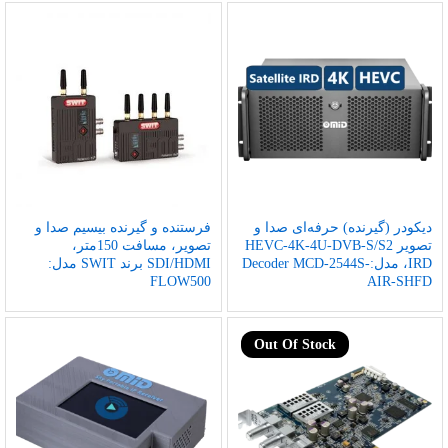
دیکودر (گیرنده) حرفه‌ای صدا و
فرستنده و گیرنده بیسیم صدا و
تصویر HEVC-4K-4U-DVB-S/S2
تصویر، مسافت 150متر،
IRD، مدل:Decoder MCD-2544S-
SDI/HDMI برند SWIT مدل:
FLOW500
AIR-SHFD
Out Of Stock