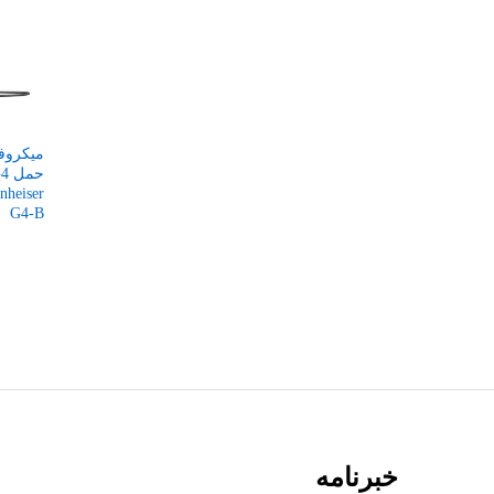
میکروفو
G4-B
خبرنامه