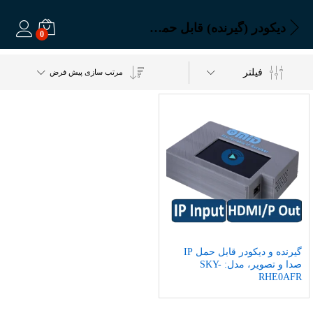
دیکودر (گیرنده) قابل حمل لینک پرتابل
0
ورود
فیلتر
مرتب سازی پیش فرض
گیرنده و دیکودر قابل حمل IP
صدا و تصویر، مدل: SKY-
RHE0AFR